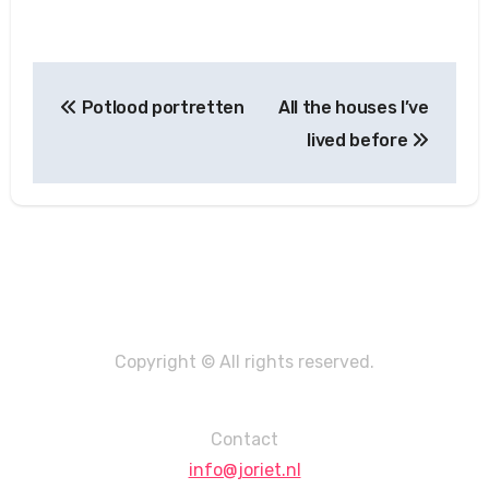
Post
Potlood portretten
All the houses I’ve
navigation
lived before
Copyright © All rights reserved.
Contact
info@joriet.nl