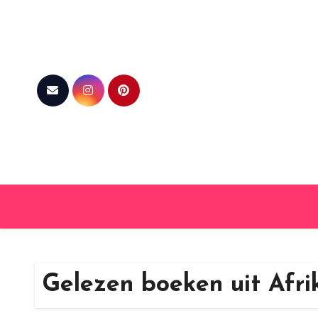
Skip
to
content
Gelezen boeken uit Afri