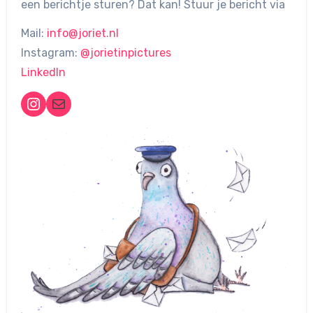
een berichtje sturen? Dat kan! Stuur je bericht via
Mail:
info@joriet.nl
Instagram:
@jorietinpictures
LinkedIn
https://www.instagram.com/jorietinpictures/
mailto:info@joriet.nl