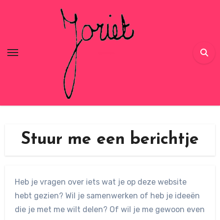
Skip
to
content
Stuur me een berichtje
Heb je vragen over iets wat je op deze website
hebt gezien? Wil je samenwerken of heb je ideeën
die je met me wilt delen? Of wil je me gewoon even