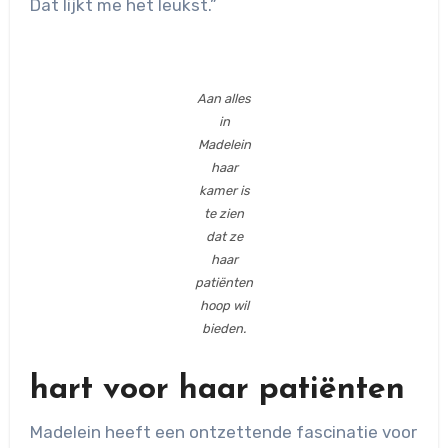
Dat lijkt me het leukst.”
Aan alles
in
Madelein
haar
kamer is
te zien
dat ze
haar
patiënten
hoop wil
bieden.
hart voor haar patiënten
Madelein heeft een ontzettende fascinatie voor