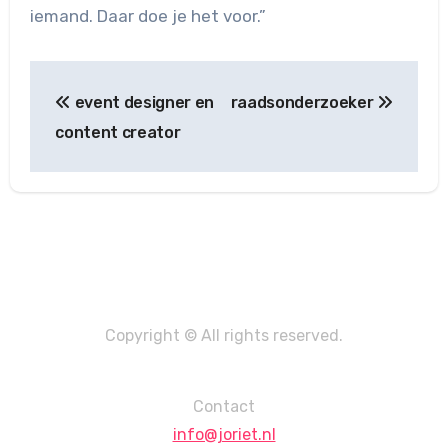
iemand. Daar doe je het voor.”
Post
event designer en
raadsonderzoeker
navigation
content creator
Copyright © All rights reserved.
Contact
info@joriet.nl