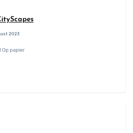
ityScapes
gust 2023
l Op papier