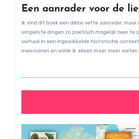
Een aanrader voor de li
Ik vind dit boek een dikke vette aanrader, maar
simpelste dingen zo poëtisch mogelijk neer te pe
verhaal in een ingewikkelde historische contex
meevoeren en wilde ik alleen maar meer weten v
Andere boeken van een reis om de