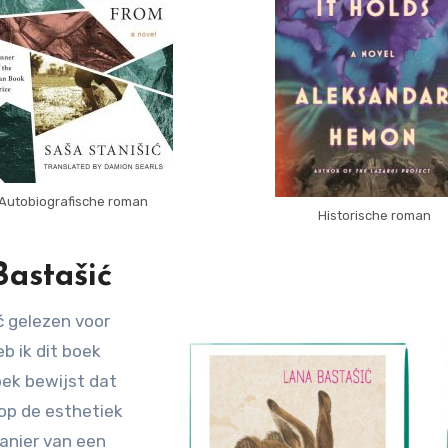
Autobiografische roman
Historische roman
astašić
ć gelezen voor
eb ik dit boek
oek bewijst dat
op de esthetiek
anier van een