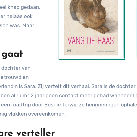
heel knap gedaan.
 er helaas ook
tsen was. Maar
 gaat
n dochter van
 getrouwd en
riendin is Sara. Zij vertelt dit verhaal. Sara is de doch
ben al ruim 12 jaar geen contact meer gehad wanneer Lej
een roadtrip door Bosnië terwijl ze herinneringen ophal
einig vlakken overeenkomen.
re verteller