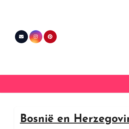
Skip
to
content
Bosnië en Herzegovi