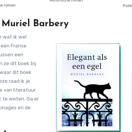
Historische roman
he roman
Poli
 Muriel Barbery
r wat ik wel
 een Franse
tussen een
 ze dit boek bij
 waar dit boek
eze raad ik je
e van literatuur
t te weten. Ga er
rsonages en de