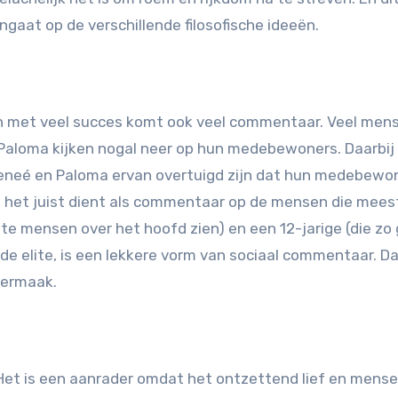
ingaat op de verschillende filosofische ideeën.
 en met veel succes komt ook veel commentaar. Veel mens
 Paloma kijken nogal neer op hun medebewoners. Daarbi
at Reneé en Paloma ervan overtuigd zijn dat hun medebewo
at het juist dient als commentaar op de mensen die mee
te mensen over het hoofd zien) en een 12-jarige (die z
de elite, is een lekkere vorm van sociaal commentaar. D
 vermaak.
 Het is een aanrader omdat het ontzettend lief en mensel