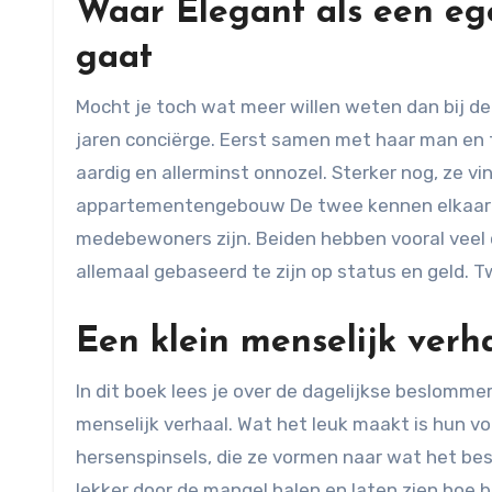
Waar Elegant als een eg
gaat
Mocht je toch wat meer willen weten dan bij dez
jaren conciërge. Eerst samen met haar man en to
aardig en allerminst onnozel. Sterker nog, ze vin
appartementengebouw De twee kennen elkaar nie
medebewoners zijn. Beiden hebben vooral veel
allemaal gebaseerd te zijn op status en geld.
Een klein menselijk verh
In dit boek lees je over de dagelijkse beslommer
menselijk verhaal. Wat het leuk maakt is hun 
hersenspinsels, die ze vormen naar wat het best
lekker door de mangel halen en laten zien hoe b