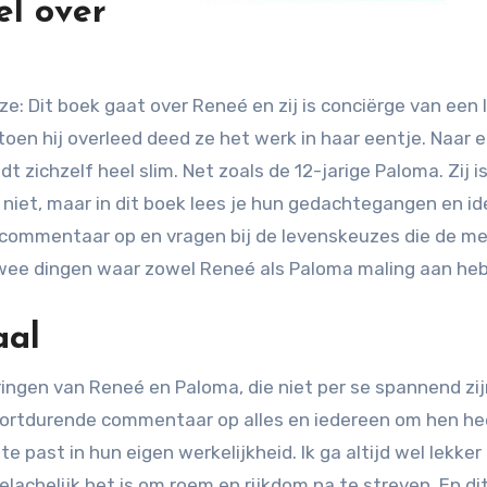
el over
e: Dit boek gaat over Reneé en zij is conciërge van een 
en hij overleed deed ze het werk in haar eentje. Naar e
dt zichzelf heel slim. Net zoals de 12-jarige Paloma. Zij 
t, maar in dit boek lees je hun gedachtegangen en ide
 commentaar op en vragen bij de levenskeuzes die de me
 Twee dingen waar zowel Reneé als Paloma maling aan he
aal
ingen van Reneé en Paloma, die niet per se spannend zijn. 
voortdurende commentaar op alles en iedereen om hen hee
e past in hun eigen werkelijkheid. Ik ga altijd wel lekk
elachelijk het is om roem en rijkdom na te streven. En di