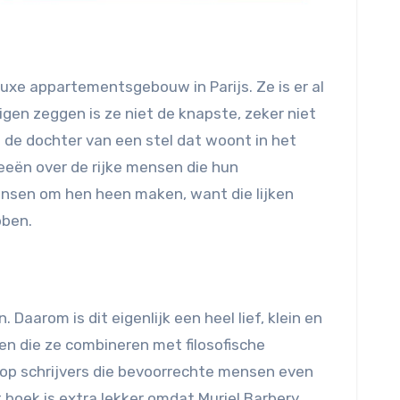
luxe appartementsgebouw in Parijs. Ze is er al
igen zeggen is ze niet de knapste, zeker niet
is de dochter van een stel dat woont in het
eën over de rijke mensen die hun
nsen om hen heen maken, want die lijken
bben.
Daarom is dit eigenlijk een heel lief, klein en
n die ze combineren met filosofische
er op schrijvers die bevoorrechte mensen even
t boek is extra lekker omdat Muriel Barbery