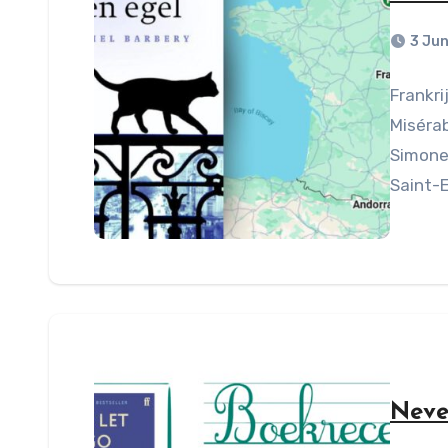
3 Ju
Frankri
Misérab
Simone 
Saint-
Neve