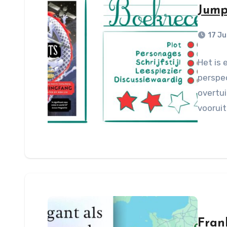
Jump
17 J
Het is 
perspec
overtui
voorui
Frank