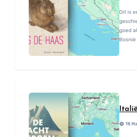
Dit is 
geschie
goed al
Bosnië
Itali
18 M