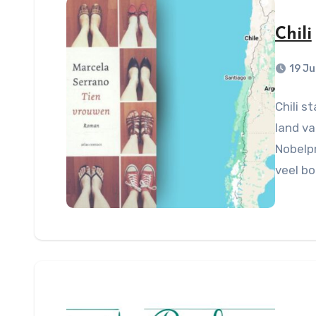
Chili
19 J
Chili s
land va
Nobelpr
veel b