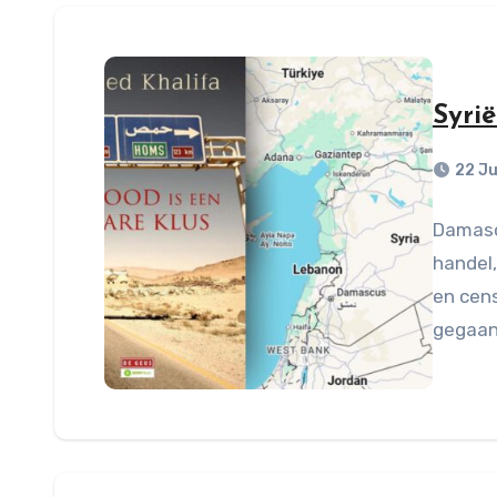
Syri
22 Ju
Damasc
handel,
en cen
gegaan.