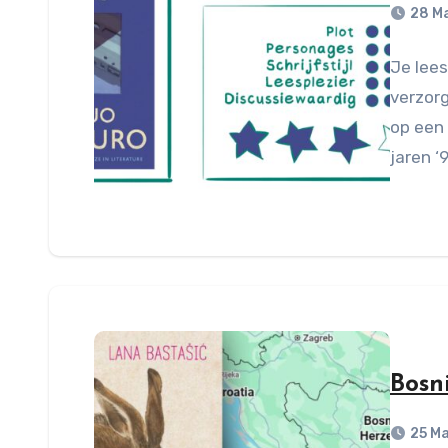
28 M
Je lees
verzorg
op een 
jaren ‘
Bosn
25 M