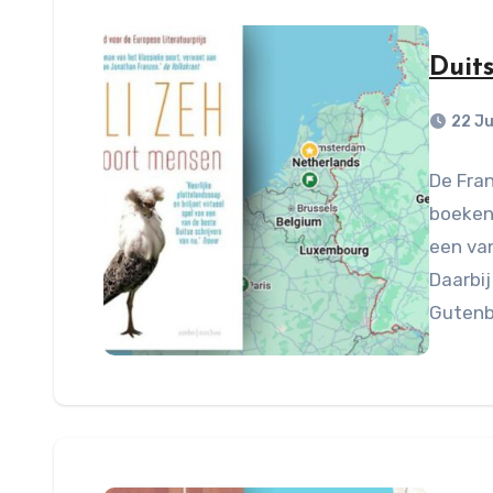
Duit
22 J
De Fra
boeken
een van
Daarbij
Gutenb